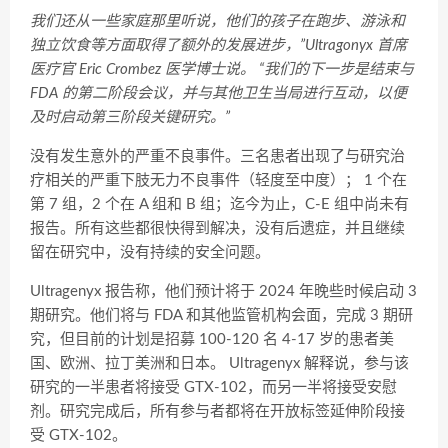
我们还从一些家庭那里听说，他们的孩子在跑步、游泳和
独立饮食等方面取得了额外的发展进步，”Ultragonyx 首席
医疗官 Eric Crombez 医学博士说。 “我们的下一步是结束与
FDA 的第二阶段会议，并与其他卫生当局进行互动，以便
及时启动第三阶段关键研究。”
没有发生意外的严重不良事件。三名患者出现了与研究治
疗相关的严重下肢无力不良事件（轻度至中度）； 1 个在
第 7 组，2 个在 A 组和 B 组；迄今为止，C-E 组中尚未有
报告。所有这些都很快得到解决，没有后遗症，并且继续
留在研究中，没有持续的安全问题。
Ultragenyx 报告称，他们预计将于 2024 年晚些时候启动 3
期研究。他们将与 FDA 和其他监管机构会面，完成 3 期研
究，但目前的计划是招募 100-120 名 4-17 岁的患者美
国、欧洲、拉丁美洲和日本。 Ultragenyx 解释说，参与该
研究的一半患者将接受 GTX-102，而另一半将接受安慰
剂。研究完成后，所有参与者都将在开放标签延伸阶段接
受 GTX-102。