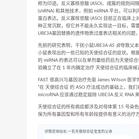
称为印迹。反义寡核苷酸 (ASO)、成簇的规则间隔短回文重复序
(shRNA) 和其他技术，例如 miRNA 平台，可
蛋白表达。反义寡核苷酸 (ASO) 目前正在临床
种正常沉默，但它并不能永久实现这一目标，需要反
UBE3A
基因替换的遗传物质过度表达相关的问题
先前的研究表明，干扰小鼠
UBE3A-AS 会
导致父本
小鼠表现出的一些已知的天使综合征的症状。根
的 miRNA 的表达可以在单剂量给药后为天使
验确立了在 1 年内确定治疗 天使综合征的临床
FAST 很高兴与基因治疗先驱 James Wil
“在 天使综合征 的 ASO 疗法成功的基础上，我
microRNA 应该通过稳定敲除 UBE3A 反义 R
天使综合征的所有病症都涉及对母体第 15 号染
保为所有基因型和所有年龄段提供有意义的治疗方法
详情咨询站长:一名天使综合征宝宝的父亲