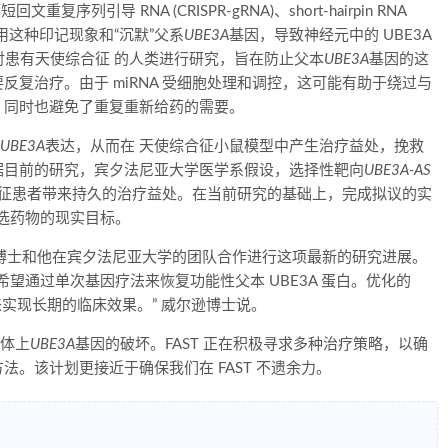
列引导 RNA (CRISPR-gRNA)、short-hairpin RNA
以利用这种印记现象和“沉默”父系
UBE3A
基因，导致神经元中的 UBE3A
上对患有天使综合征 的人类进行研究，旨在防止父本
UBE3A
基因的这
复治疗。由于 miRNA 受细胞处理和调控，这可能有助于绕过与
，同时也避免了重复重新给药的需要。
UBE3A
表达，从而在 天使综合征小鼠模型中产生治疗益处，挽救
据目前的研究，宾夕法尼亚大学医学系假设，选择性靶向
UBE3A-AS
综合征患者带来持久的治疗益处。在当前研究的基础上，完成拟议的实
候选药物的现实目标。
son 医学博士和他在宾夕法尼亚大学的团队合作进行这项最新的研究进展。
们希望通过单次基因疗法来恢复功能性父本 UBE3A 蛋白。优化的
NA 来实现长期的临床效果。” 威尔逊博士说。
色体上
UBE3A
基因的破坏。FAST 正在积极寻求多种治疗策略，以确
。该计划更接近于确保我们在 FAST 不遗余力。