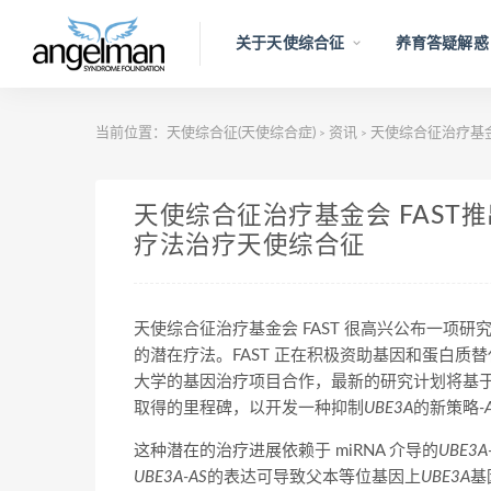
关于天使综合征
养育答疑解惑
当前位置：
天使综合征(天使综合症)
资讯
天使综合征治疗基金
>
>
天使综合征治疗基金会 FAST推
疗法治疗天使综合征
天使综合征治疗基金会 FAST 很高兴公布一项研究计划，
的潜在疗法。FAST 正在积极资助基因和蛋白
大学的基因治疗项目合作，最新的研究计划将基于 CRISP
取得的里程碑，以开发一种抑制
UBE3A
的新策略
-
这种潜在的治疗进展依赖于 miRNA 介导的
UBE3A
UBE3A-AS
的表达可导致父本等位基因上
UBE3A
基