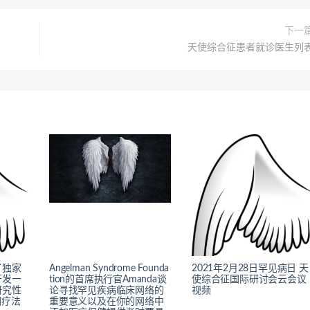
下一
天使综合征患者就诊医生列
了独家
Angelman Syndrome Founda
2021年2月28日罕见病日 天
开发一
tion的首席执行官Amanda谈
使综合征国际研讨会云会议
研究性
论寻找罕见疾病临床网络的
视频
因疗法
重要意义以及在你的网络中